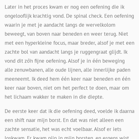
Later in het proces kwam er nog een oefening die ik
ongelooflijk krachtig vond. De spinal check. Een oefening
waarin je met je aandacht langs de wervelkolom
beweegt, van boven naar beneden en weer terug. Niet
met een hyperkleine focus, maar breder, alsof je met een
zachte bol van aandacht langs je ruggengraat glijdt. Ik
vond dit zó’n fijne oefening. Alsof je in één beweging
alle zenuwbanen, alle oude lijnen, alle innerlijke paden
meeneemt. Ik deed hem één keer naar beneden en één
keer naar boven, niet om het perfect te doen, maar om
het lichaam wakker te maken in die diepte.
De eerste keer dat ik die oefening deed, voelde ik daarna
een shift naar mijn borst. En dat was niet alleen een
zachte sensatie, het was echt voelbaar. Alsof er iets
loskwam. Er kwam pijn in mijn borsten, en ergens wist