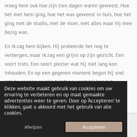
vroeg hem ook hoe zijn tien dagen waren geweest. Hoe
het met hem ging, hoe het was geweest in huis, hoe het
ging met de studio, met de vloer, met alles waar hij mee
bezig was.
En ik zag hem kijken. Hij probeerde het nog te
verbergen, maar ik zag een grijns op zijn gezicht. Een
soort trots. Een soort plezier wat hij niet lang kon
inhouden. En op een gegeven moment begon hij snel
iets te openen op zijn telefoon, want hij kon het
Deze website maakt gebruik van cookies om uw
natuurlijk niet bewaren. Hij liet me in de auto een
ervaring te verbeteren en op maat gemaakte
filmpje zien van wat hij allemaal had gedaan in de
advertenties weer te geven. Door op ‘Accepteren’ te
klikken, gaat u akkoord met het gebruik van alle
studio.
cookies.
En ik weet nog dat ik daar zat, in die auto, nog helemaal
Afwijzen
Accepteren
E-mailadres
Instagram
WhatsApp
in de stilte van mijn systeem, en dat filmpje zag… en dat