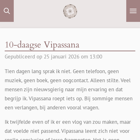
Ga
direct
naar
de
10-daagse Vipassana
hoofdinhoud
Gepubliceerd op 25 januari 2026 om 13:00
Tien dagen lang sprak ik niet. Geen telefoon, geen
muziek, geen boek, geen oogcontact. Alleen stilte. Veel
mensen zijn nieuwsgierig naar mijn ervaring en dat
begrijp ik. Vipassana roept iets op. Bij sommige mensen
een verlangen, bij anderen vooral vragen.
Ik twijfelde even of ik er een vlog van zou maken, maar
dat voelde niet passend. Vipassana leent zich niet voor
snelle conclusies of losse fragmenten. Het is geen