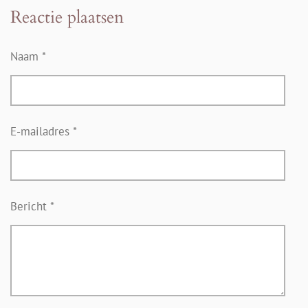
l
e
a
l
Reactie plaatsen
e
l
r
e
n
e
n
Naam *
E-mailadres *
Bericht *