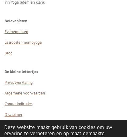
Yin Yoga, adem en klank
Belevenissen
Evenementen
Lesrooster momoyoga
Blog
De kleine lettertjes
Privacyverklaring
Algemene voorwaarden
Contra-indicaties
Disclaimer
Deze website maakt gebruik van cookies om uw
© 2025 - 2026 Daisy Bloom
ervaring te verbeteren en op maat gemaakte