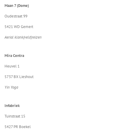
Maan 7 (Dome)
Oudestraat 99
5421 WD Gemert
Aerial klank(veld)reizen
Mira Centra
Heuvel 1
5737 BX Lieshout
Yin Yoga
Infabriek
Tuinstraat 15
5427 PR B
oekel