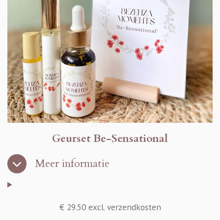
t
e
r
r
e
n
Geurset Be-Sensational
Meer informatie
€ 29.50 excl. verzendkosten