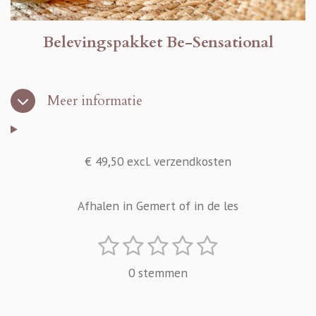
e
n
Belevingspakket Be-Sensational
Meer informatie
€ 49,50 excl. verzendkosten
Afhalen in Gemert of in de les
1
2
3
4
5
S
R
t
s
s
s
s
s
a
0 stemmen
e
t
t
t
t
t
t
m
i
e
e
e
e
e
m