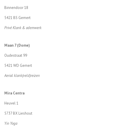
r
Binnendoor 18
r
5421 BS Gemert
e
Privé Klank & ademwerk
n
Maan 7 (Dome)
Oudestraat 99
5421 WD Gemert
Aerial klank(veld)reizen
Mira Centra
Heuvel 1
5737 BX Lieshout
Yin Yoga