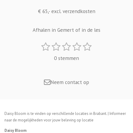
€ 65,- excl. verzendkosten
Afhalen in Gemert of in de les
1
2
3
4
5
S
R
t
s
s
s
s
s
a
0 stemmen
e
t
t
t
t
t
t
m
i
e
e
e
e
e
m
e
n
r
r
r
r
r
Neem contact op
n
g
r
r
r
r
:
e
e
e
e
0
n
n
n
n
Daisy Bloom is te vinden op verschillende locaties in Brabant. | Informeer
s
naar de mogelijkheden voor jouw beleving op locatie
t
Daisy Bloom
e