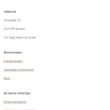
Infabriek
Tuinstraat 15
5427 PR B
oekel
Yin Yoga, adem en klank
Belevenissen
Evenementen
Lesrooster momoyoga
Blog
De kleine lettertjes
Privacyverklaring